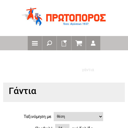
αρχική
ειδη προστασιας / αξεσουαρ / καπελα
αξεσουάρ - ενδύματα
γάντια
Γάντια
Ταξινόμηση με