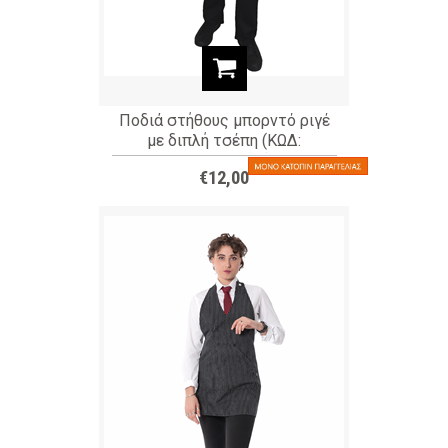
Ποδιά στήθους μπορντό ριγέ
με διπλή τσέπη (ΚΩΔ:
MEX0029BU)
€12,00