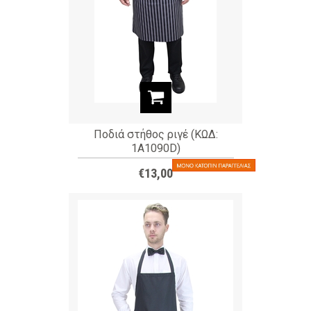
Ποδιά στήθος ριγέ (ΚΩΔ:
1A1090D)
€13,00