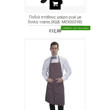
Ποδιά στήθους μαύρο ριγέ με
διπλή τσέπη (ΚΩΔ: MEX0029B)
€12,00