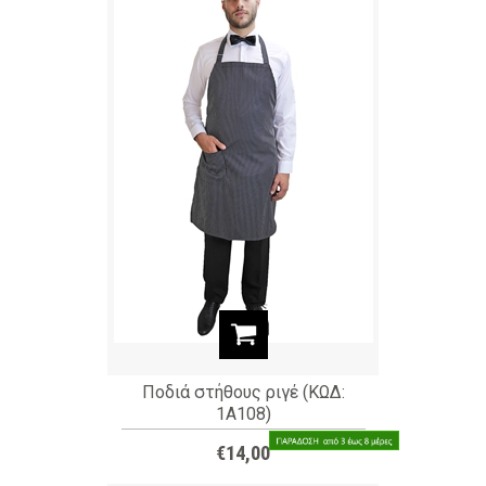
Ποδιά στήθους ριγέ (ΚΩΔ:
1Α108)
€14,00