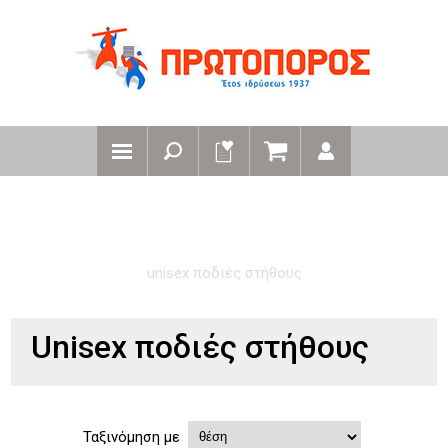
αρχική
κατηγοριες ρουχα εργασιας
ποδιές εργασίας
ποδιές τροφοδοσίας και catering στήθους
unisex ποδιές στήθους
Unisex ποδιές στήθους
Ταξινόμηση με