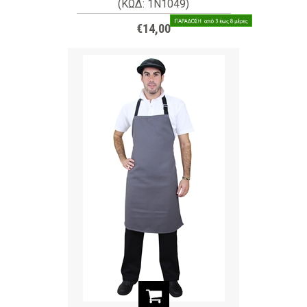
(ΚΩΔ: 1N1049)
€14,00