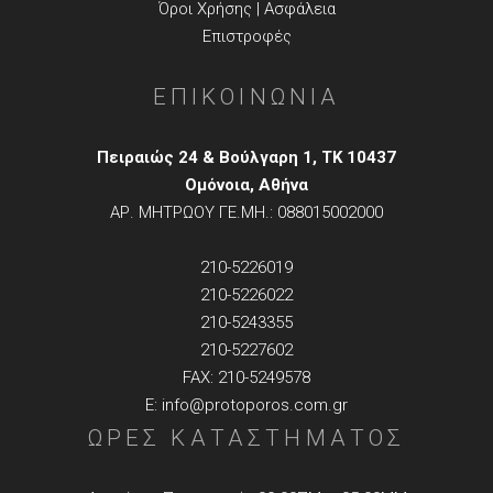
Όροι Χρήσης | Ασφάλεια
Επιστροφές
ΕΠΙΚΟΙΝΩΝΙΑ
Πειραιώς 24 & Βούλγαρη 1, TK 10437
Ομόνοια, Αθήνα
ΑΡ. ΜΗΤΡΩΟΥ ΓΕ.ΜΗ.: 088015002000
210-5226019
210-5226022
210-5243355
210-5227602
FAX: 210-5249578
E: info@protoporos.com.gr
ΩΡΕΣ ΚΑΤΑΣΤΗΜΑΤΟΣ