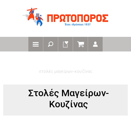
αρχική
κατηγοριες ρουχα εργασιας
στολές μαγείρων-κουζίνας
Στολές Μαγείρων-
Κουζίνας