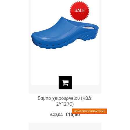
SALE
Σαμπό χειρουργείου (ΚΩΔ:
2Y127C)
€15,00
€27,00