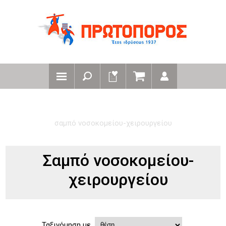
αρχική
παπουτσια
σαμπό νοσοκομείου-χειρουργείου
Σαμπό νοσοκομείου-
χειρουργείου
Ταξινόμηση με