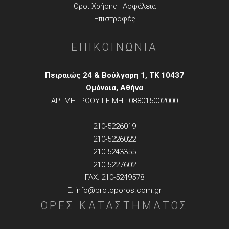
Όροι Χρήσης | Ασφάλεια
Επιστροφές
ΕΠΙΚΟΙΝΩΝΙΑ
Πειραιώς 24 & Βούλγαρη 1, TK 10437
Ομόνοια, Αθήνα
ΑΡ. ΜΗΤΡΩΟΥ ΓΕ.ΜΗ.: 088015002000
210-5226019
210-5226022
210-5243355
210-5227602
FAX: 210-5249578
E: info@protoporos.com.gr
ΩΡΕΣ ΚΑΤΑΣΤΗΜΑΤΟΣ