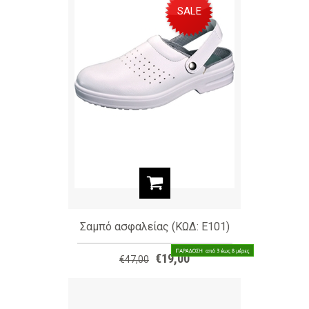
SALE
Σαμπό ασφαλείας (ΚΩΔ: E101)
€19,00
€47,00