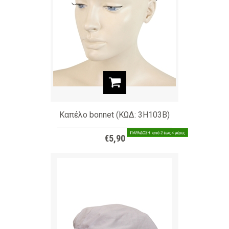
Καπέλο bonnet (ΚΩΔ: 3H103B)
€5,90