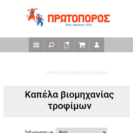
αρχική
ειδη προστασιας / αξεσουαρ / καπελα
καπέλα
καπέλα βιομηχανίας τροφίμων
Καπέλα βιομηχανίας
τροφίμων
Ταξινόμηση με