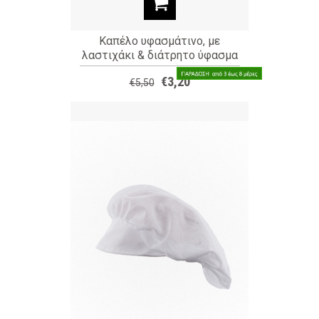
Καπέλο υφασμάτινο, με
λαστιχάκι & διάτρητο ύφασμα
στο πίσω μέρος (ΚΩΔ: S896)
€3,20
€5,50