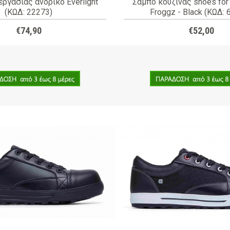
ργασίας ανδρικό Everlight
Σαμπό κουζίνας shoes for
(ΚΩΔ: 22273)
Froggz - Black (ΚΩΔ: 
€74,90
€52,00