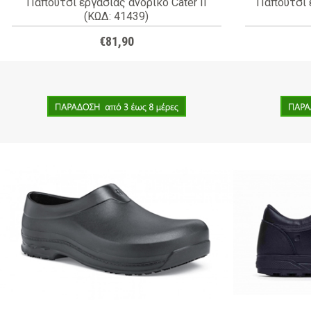
Παπούτσι εργασίας ανδρικό Cater II
Παπούτσι ε
(ΚΩΔ: 41439)
€81,90