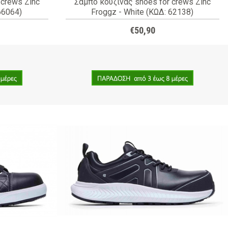
 crews Zinc
Σαμπό κουζίνας shoes for crews Zinc
66064)
Froggz - White (ΚΩΔ: 62138)
€50,90