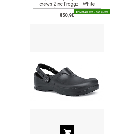
crews Zinc Froggz - White
(ΚΩΔ: 62138)
€50,90