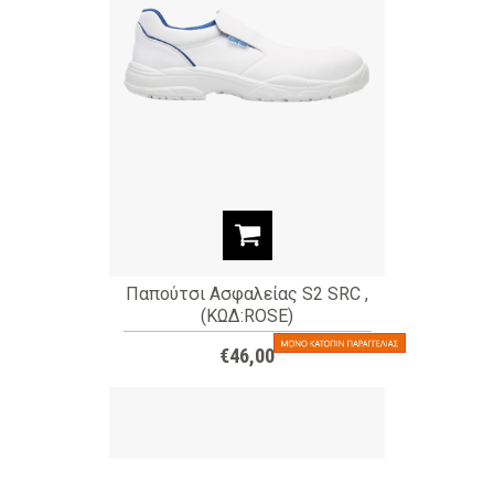
Παπούτσι Ασφαλείας S2 SRC ,
(ΚΩΔ:ROSE)
€46,00