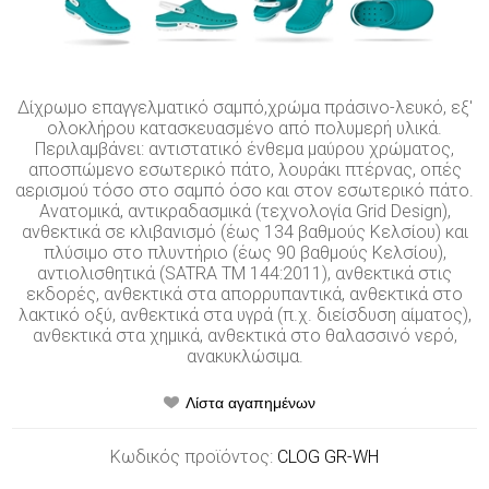
Δίχρωμο επαγγελματικό σαμπό,χρώμα πράσινο-λευκό, εξ'
ολοκλήρου κατασκευασμένο από πολυμερή υλικά.
Περιλαμβάνει: αντιστατικό ένθεμα μαύρου χρώματος,
αποσπώμενο εσωτερικό πάτο, λουράκι πτέρνας, οπές
αερισμού τόσο στο σαμπό όσο και στον εσωτερικό πάτο.
Ανατομικά, αντικραδασμικά (τεχνολογία Grid Design),
ανθεκτικά σε κλιβανισμό (έως 134 βαθμούς Κελσίου) και
πλύσιμο στο πλυντήριο (έως 90 βαθμούς Κελσίου),
αντιολισθητικά (SATRA TM 144:2011), ανθεκτικά στις
εκδορές, ανθεκτικά στα απορρυπαντικά, ανθεκτικά στο
λακτικό οξύ, ανθεκτικά στα υγρά (π.χ. διείσδυση αίματος),
ανθεκτικά στα χημικά, ανθεκτικά στο θαλασσινό νερό,
ανακυκλώσιμα.
Κωδικός προϊόντος:
CLOG GR-WH