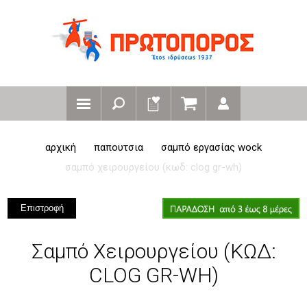
αρχική
παπουτσια
σαμπό εργασίας wock
σαμπό χειρουργείου (κωδ: clog gr-wh)
Επιστροφή
Σαμπό Χειρουργείου (ΚΩΔ:
CLOG GR-WH)