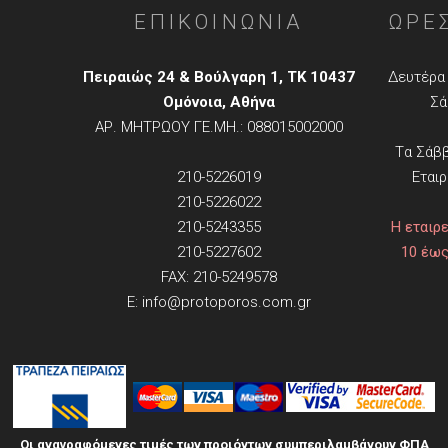
ΕΠΙΚΟΙΝΩΝΙΑ
ΩΡΕ
Πειραιώς 24 & Βούλγαρη 1, TK 10437
Δευτέρα 
Ομόνοια, Αθήνα
Σά
ΑΡ. ΜΗΤΡΩΟΥ ΓΕ.ΜΗ.: 088015002000
Tα Σάββ
210-5226019
Εταιρ
210-5226022
210-5243355
Η εταιρε
210-5227602
10 έως
FAX: 210-5249578
E: info@protoporos.com.gr
Οι αναγραφόμενες τιμές των προιόντων συμπεριλαμβάνουν ΦΠΑ