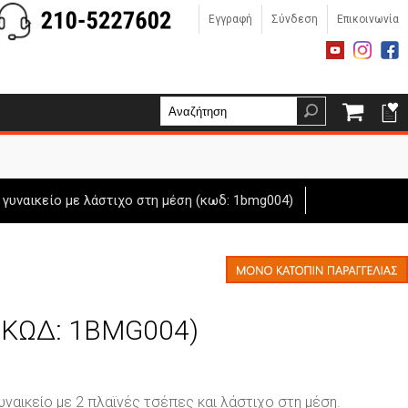
Εγγραφή
Σύνδεση
Επικοινωνία
 γυναικείο με λάστιχο στη μέση (κωδ: 1bmg004)
 (ΚΩΔ: 1BMG004)
υναικείο με 2 πλαϊνές τσέπες και λάστιχο στη μέση.