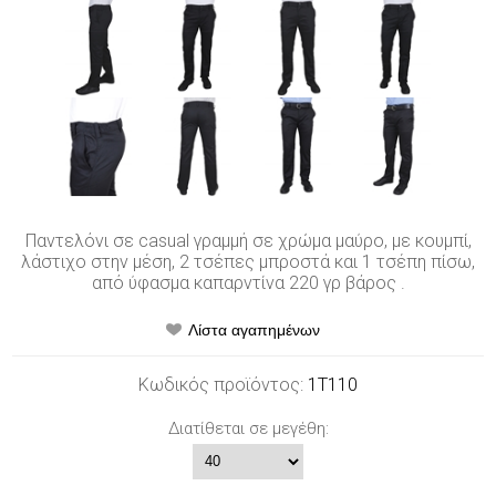
Παντελόνι σε casual γραμμή σε χρώμα μαύρο, με κουμπί,
λάστιχο στην μέση, 2 τσέπες μπροστά και 1 τσέπη πίσω,
από ύφασμα καπαρντίνα 220 γρ βάρος .
Κωδικός προϊόντος:
1T110
Διατίθεται σε μεγέθη: