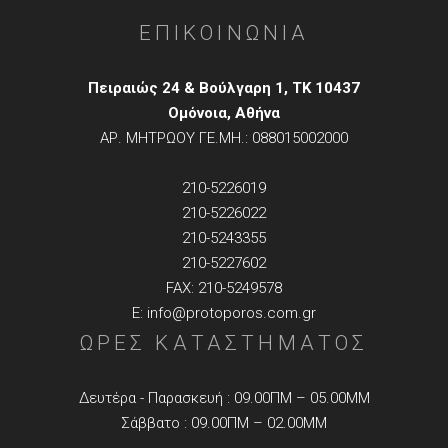
ΕΠΙΚΟΙΝΩΝΙΑ
Πειραιώς 24 & Βούλγαρη 1, TK 10437
Ομόνοια, Αθήνα
ΑΡ. ΜΗΤΡΩΟΥ ΓΕ.ΜΗ.: 088015002000
210-5226019
210-5226022
210-5243355
210-5227602
FAX: 210-5249578
E: info@protoporos.com.gr
ΩΡΕΣ ΚΑΤΑΣΤΗΜΑΤΟΣ
Δευτέρα - Παρασκευή : 09.00ΠΜ – 05.00ΜΜ
Σάββατο : 09.00ΠΜ – 02.00ΜΜ